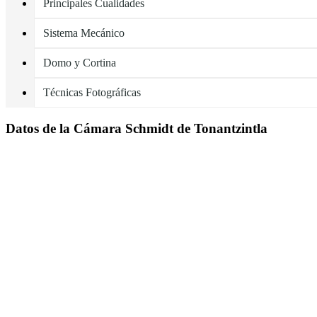
Principales Cualidades
Sistema Mecánico
Domo y Cortina
Técnicas Fotográficas
Datos de la Cámara Schmidt de Tonantzintla
La apertura efectiva del Instrumento Astronómico es de 77.3 cm. No ti
La distancia focal del espejo es de 2.33 metros.
Debido a que la Cámara Schmidt es un Instrumento Astrofotográfico, no 
ópticamente ambos telescopios a la Cámara Schmidt.
Uno de los telescopios, el Buscador, de reducidas dimensiones, un met
El otro telescopio, conocido como Anteojo Guía, de mayores dimension
retícula del telescopio Guía, debido a su gran magnificación, del orden
provisto de un porta ocular con retícula iluminada y cremalleras, espe