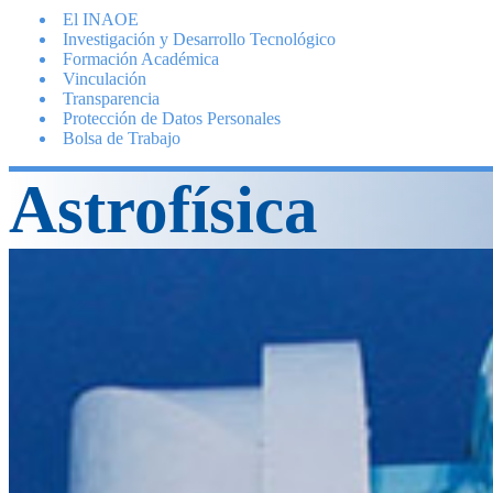
El INAOE
Investigación y Desarrollo Tecnológico
Formación Académica
Vinculación
Transparencia
Protección de Datos Personales
Bolsa de Trabajo
Astrofísica